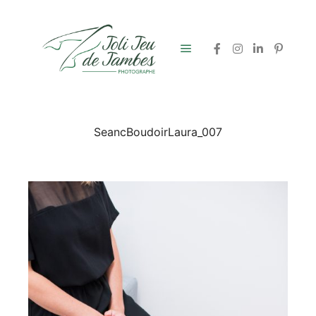
Menu principal
SeancBoudoirLaura_007