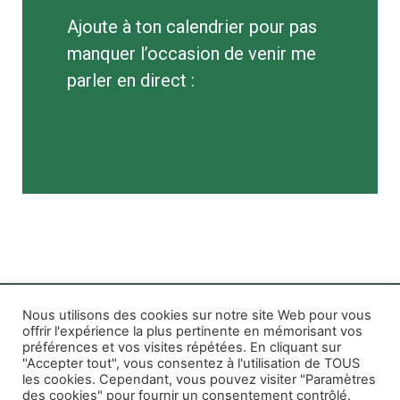
Ajoute à ton calendrier pour pas
manquer l’occasion de venir me
parler en direct :
Nous utilisons des cookies sur notre site Web pour vous
offrir l'expérience la plus pertinente en mémorisant vos
préférences et vos visites répétées. En cliquant sur
Rife WordPress Theme
|
Photographe boudoir et
"Accepter tout", vous consentez à l'utilisation de TOUS
photo thérapeutique Montréal Lille Avignon
les cookies. Cependant, vous pouvez visiter "Paramètres
des cookies" pour fournir un consentement contrôlé.
Photographe mariage et famille Montréal
|