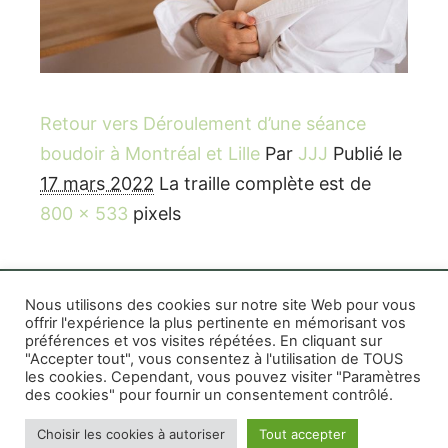
Retour vers Déroulement d’une séance
boudoir à Montréal et Lille
Par
JJJ
Publié le
17 mars 2022
La traille complète est de
800 × 533
pixels
Nous utilisons des cookies sur notre site Web pour vous
offrir l'expérience la plus pertinente en mémorisant vos
préférences et vos visites répétées. En cliquant sur
Rife WordPress Theme
|
Photographe boudoir et
"Accepter tout", vous consentez à l'utilisation de TOUS
photo thérapeutique Montréal Lille Avignon
les cookies. Cependant, vous pouvez visiter "Paramètres
des cookies" pour fournir un consentement contrôlé.
Photographe mariage et famille Montréal
|
Photographe commercial Montréal
|
Mentions
Choisir les cookies à autoriser
Tout accepter