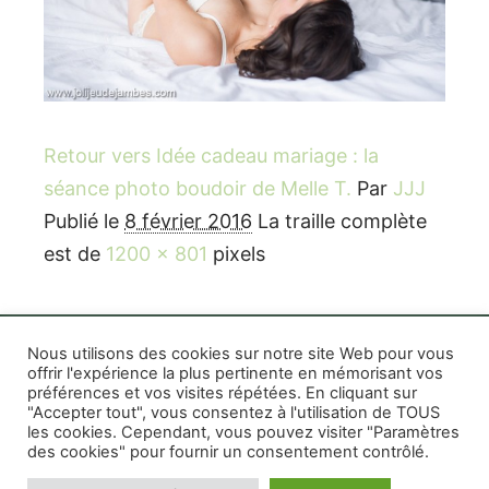
Retour vers Idée cadeau mariage : la
séance photo boudoir de Melle T.
Par
JJJ
Publié le
8 février 2016
La traille complète
est de
1200 × 801
pixels
Nous utilisons des cookies sur notre site Web pour vous
offrir l'expérience la plus pertinente en mémorisant vos
préférences et vos visites répétées. En cliquant sur
Rife WordPress Theme
|
Photographe boudoir et
"Accepter tout", vous consentez à l'utilisation de TOUS
photo thérapeutique Montréal Lille Avignon
les cookies. Cependant, vous pouvez visiter "Paramètres
des cookies" pour fournir un consentement contrôlé.
Photographe mariage et famille Montréal
|
Photographe commercial Montréal
|
Mentions