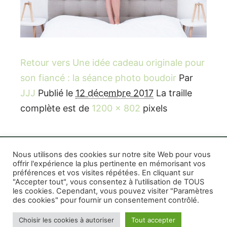
Retour vers Une idée cadeau originale pour
son fiancé : la séance photo boudoir
Par
JJJ
Publié le
12 décembre 2017
La traille
complète est de
1200 × 802
pixels
Nous utilisons des cookies sur notre site Web pour vous
offrir l'expérience la plus pertinente en mémorisant vos
préférences et vos visites répétées. En cliquant sur
Rife WordPress Theme
|
Photographe boudoir et
"Accepter tout", vous consentez à l'utilisation de TOUS
photo thérapeutique Montréal Lille Avignon
les cookies. Cependant, vous pouvez visiter "Paramètres
des cookies" pour fournir un consentement contrôlé.
Photographe mariage et famille Montréal
|
Photographe commercial Montréal
|
Mentions
Choisir les cookies à autoriser
Tout accepter