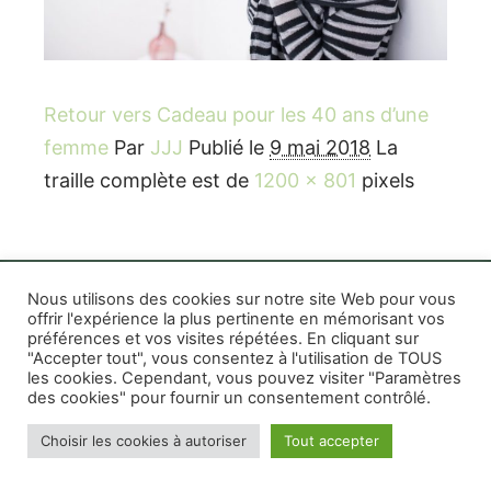
Retour vers Cadeau pour les 40 ans d’une
femme
Par
JJJ
Publié le
9 mai 2018
La
traille complète est de
1200 × 801
pixels
Nous utilisons des cookies sur notre site Web pour vous
offrir l'expérience la plus pertinente en mémorisant vos
préférences et vos visites répétées. En cliquant sur
Rife WordPress Theme
|
Photographe boudoir et
"Accepter tout", vous consentez à l'utilisation de TOUS
photo thérapeutique Montréal Lille Avignon
les cookies. Cependant, vous pouvez visiter "Paramètres
des cookies" pour fournir un consentement contrôlé.
Photographe mariage et famille Montréal
|
Photographe commercial Montréal
|
Mentions
Choisir les cookies à autoriser
Tout accepter
légales