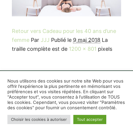
Retour vers Cadeau pour les 40 ans d’une
femme
Par
JJJ
Publié le
9 mai 2018
La
traille complète est de
1200 × 801
pixels
Nous utilisons des cookies sur notre site Web pour vous
offrir l'expérience la plus pertinente en mémorisant vos
préférences et vos visites répétées. En cliquant sur
Rife WordPress Theme
|
Photographe boudoir et
"Accepter tout", vous consentez à l'utilisation de TOUS
photo thérapeutique Montréal Lille Avignon
les cookies. Cependant, vous pouvez visiter "Paramètres
des cookies" pour fournir un consentement contrôlé.
Photographe mariage et famille Montréal
|
Photographe commercial Montréal
|
Mentions
Choisir les cookies à autoriser
Tout accepter
légales