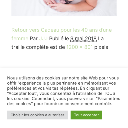
Retour vers Cadeau pour les 40 ans d’une
femme
Par
JJJ
Publié le
9 mai 2018
La
traille complète est de
1200 × 801
pixels
Nous utilisons des cookies sur notre site Web pour vous
offrir l'expérience la plus pertinente en mémorisant vos
préférences et vos visites répétées. En cliquant sur
Rife WordPress Theme
|
Photographe boudoir et
"Accepter tout", vous consentez à l'utilisation de TOUS
photo thérapeutique Montréal Lille Avignon
les cookies. Cependant, vous pouvez visiter "Paramètres
des cookies" pour fournir un consentement contrôlé.
Photographe mariage et famille Montréal
|
Photographe commercial Montréal
|
Mentions
Choisir les cookies à autoriser
Tout accepter
légales