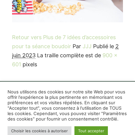
Retour vers Plus de 7 idées d’accessoires
pour ta séance boudoir
Par
JJJ
Publié le
2
juin 2023
La traille complète est de
900 ×
601
pixels
Nous utilisons des cookies sur notre site Web pour vous
offrir l'expérience la plus pertinente en mémorisant vos
préférences et vos visites répétées. En cliquant sur
Rife WordPress Theme
|
Photographe boudoir et
"Accepter tout", vous consentez à l'utilisation de TOUS
photo thérapeutique Montréal Lille Avignon
les cookies. Cependant, vous pouvez visiter "Paramètres
des cookies" pour fournir un consentement contrôlé.
Photographe mariage et famille Montréal
|
Photographe commercial Montréal
|
Mentions
Choisir les cookies à autoriser
Tout accepter