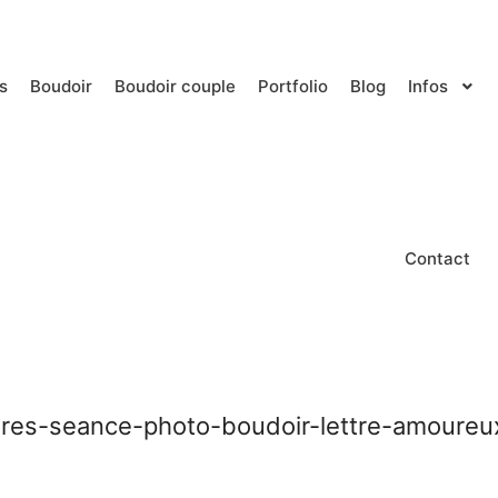
s
Boudoir
Boudoir couple
Portfolio
Blog
Infos
Contact
res-seance-photo-boudoir-lettre-amoureu