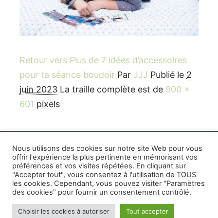
Retour vers Plus de 7 idées d’accessoires
pour ta séance boudoir
Par
JJJ
Publié le
2
juin 2023
La traille complète est de
900 ×
601
pixels
Nous utilisons des cookies sur notre site Web pour vous
offrir l'expérience la plus pertinente en mémorisant vos
préférences et vos visites répétées. En cliquant sur
Rife WordPress Theme
|
Photographe boudoir et
"Accepter tout", vous consentez à l'utilisation de TOUS
photo thérapeutique Montréal Lille Avignon
les cookies. Cependant, vous pouvez visiter "Paramètres
des cookies" pour fournir un consentement contrôlé.
Photographe mariage et famille Montréal
|
Photographe commercial Montréal
|
Mentions
Choisir les cookies à autoriser
Tout accepter