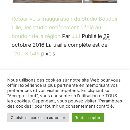
Retour vers Inauguration du Studio Boudoir
Lille, 1er studio entièrement dédié au
boudoir de la région
Par
JJJ
Publié le
29
octobre 2016
La traille complète est de
1200 × 545
pixels
Nous utilisons des cookies sur notre site Web pour vous
offrir l'expérience la plus pertinente en mémorisant vos
préférences et vos visites répétées. En cliquant sur
Rife WordPress Theme
|
Photographe boudoir et
"Accepter tout", vous consentez à l'utilisation de TOUS
photo thérapeutique Montréal Lille Avignon
les cookies. Cependant, vous pouvez visiter "Paramètres
des cookies" pour fournir un consentement contrôlé.
Photographe mariage et famille Montréal
|
Photographe commercial Montréal
|
Mentions
Choisir les cookies à autoriser
Tout accepter
légales