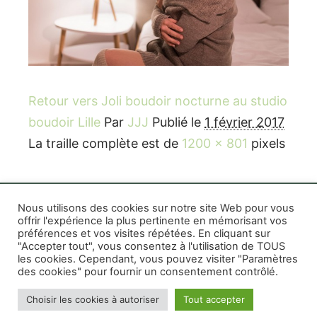
Retour vers Joli boudoir nocturne au studio
boudoir Lille
Par
JJJ
Publié le
1 février 2017
La traille complète est de
1200 × 801
pixels
Nous utilisons des cookies sur notre site Web pour vous
offrir l'expérience la plus pertinente en mémorisant vos
préférences et vos visites répétées. En cliquant sur
Rife WordPress Theme
|
Photographe boudoir et
"Accepter tout", vous consentez à l'utilisation de TOUS
photo thérapeutique Montréal Lille Avignon
les cookies. Cependant, vous pouvez visiter "Paramètres
des cookies" pour fournir un consentement contrôlé.
Photographe mariage et famille Montréal
|
Photographe commercial Montréal
|
Mentions
Choisir les cookies à autoriser
Tout accepter
légales