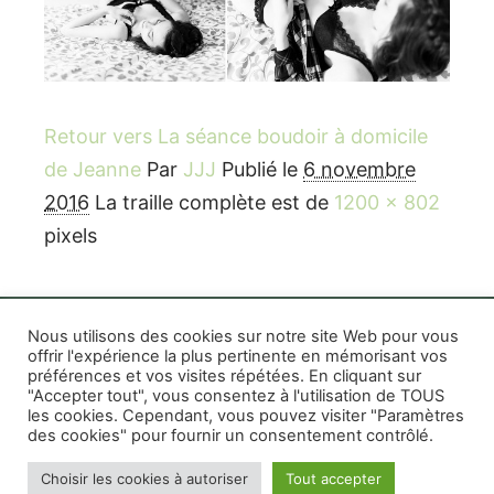
Retour vers La séance boudoir à domicile
de Jeanne
Par
JJJ
Publié le
6 novembre
2016
La traille complète est de
1200 × 802
pixels
Nous utilisons des cookies sur notre site Web pour vous
offrir l'expérience la plus pertinente en mémorisant vos
préférences et vos visites répétées. En cliquant sur
Rife WordPress Theme
|
Photographe boudoir et
"Accepter tout", vous consentez à l'utilisation de TOUS
photo thérapeutique Montréal Lille Avignon
les cookies. Cependant, vous pouvez visiter "Paramètres
des cookies" pour fournir un consentement contrôlé.
Photographe mariage et famille Montréal
|
Photographe commercial Montréal
|
Mentions
Choisir les cookies à autoriser
Tout accepter