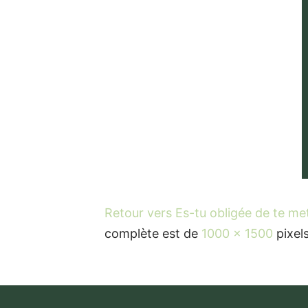
Retour vers Es-tu obligée de te me
complète est de
1000 × 1500
pixel