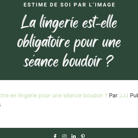
ttre en lingerie pour une séance boudoir ?
Par
JJJ
Pub
s