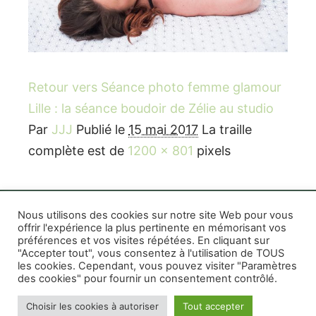
Retour vers Séance photo femme glamour
Lille : la séance boudoir de Zélie au studio
Par
JJJ
Publié le
15 mai 2017
La traille
complète est de
1200 × 801
pixels
Nous utilisons des cookies sur notre site Web pour vous
offrir l'expérience la plus pertinente en mémorisant vos
préférences et vos visites répétées. En cliquant sur
Rife WordPress Theme
|
Photographe boudoir et
"Accepter tout", vous consentez à l'utilisation de TOUS
photo thérapeutique Montréal Lille Avignon
les cookies. Cependant, vous pouvez visiter "Paramètres
des cookies" pour fournir un consentement contrôlé.
Photographe mariage et famille Montréal
|
Photographe commercial Montréal
|
Mentions
Choisir les cookies à autoriser
Tout accepter