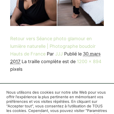
Retour vers Séance photo glamour en
lumière naturelle | Photographe boudoir
Hauts de France
Par
JJJ
Publié le
30 mars
2017
La traille complète est de
1200 × 894
pixels
Nous utilisons des cookies sur notre site Web pour vous
offrir l'expérience la plus pertinente en mémorisant vos
préférences et vos visites répétées. En cliquant sur
Rife WordPress Theme
|
Photographe boudoir et
"Accepter tout", vous consentez à l'utilisation de TOUS
photo thérapeutique Montréal Lille Avignon
les cookies. Cependant, vous pouvez visiter "Paramètres