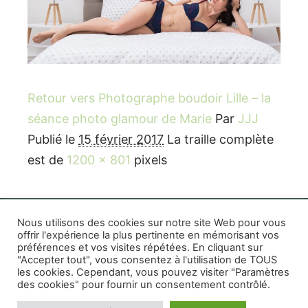
Retour vers Photographe boudoir Lille – la
séance photo glamour de Marie
Par
JJJ
Publié le
15 février 2017
La traille complète
est de
1200 × 801
pixels
Nous utilisons des cookies sur notre site Web pour vous
offrir l'expérience la plus pertinente en mémorisant vos
préférences et vos visites répétées. En cliquant sur
Rife WordPress Theme
|
Photographe boudoir et
"Accepter tout", vous consentez à l'utilisation de TOUS
photo thérapeutique Montréal Lille Avignon
les cookies. Cependant, vous pouvez visiter "Paramètres
des cookies" pour fournir un consentement contrôlé.
Photographe mariage et famille Montréal
|
Photographe commercial Montréal
|
Mentions