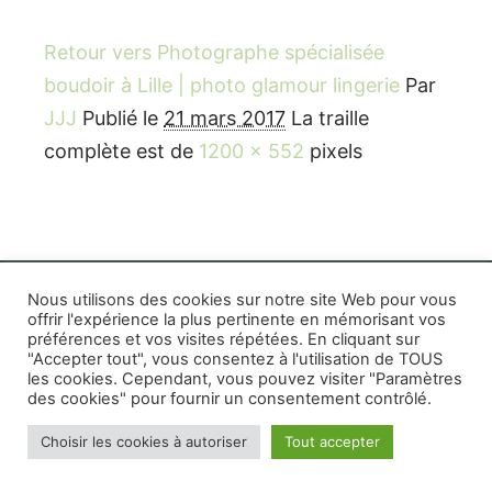
Retour vers Photographe spécialisée
boudoir à Lille | photo glamour lingerie
Par
JJJ
Publié le
21 mars 2017
La traille
complète est de
1200 × 552
pixels
Nous utilisons des cookies sur notre site Web pour vous
offrir l'expérience la plus pertinente en mémorisant vos
préférences et vos visites répétées. En cliquant sur
Rife WordPress Theme
|
Photographe boudoir et
"Accepter tout", vous consentez à l'utilisation de TOUS
photo thérapeutique Montréal Lille Avignon
les cookies. Cependant, vous pouvez visiter "Paramètres
des cookies" pour fournir un consentement contrôlé.
Photographe mariage et famille Montréal
|
Photographe commercial Montréal
|
Mentions
Choisir les cookies à autoriser
Tout accepter
légales