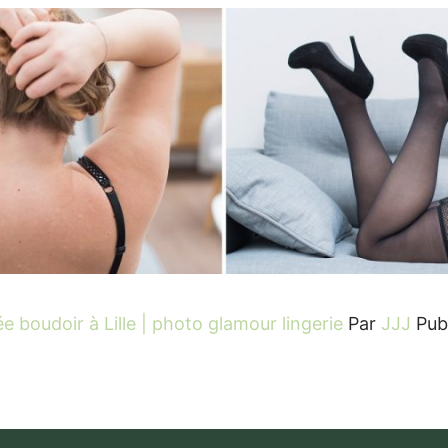
 boudoir à Lille | photo glamour lingerie
Par
JJJ
Pub