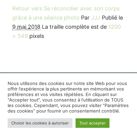
Retour vers Se réconcilier avec son corps
grâce à une séance photo
Par
JJJ
Publié le
9 mai 2018
La traille complète est de
1200
× 549
pixels
Nous utilisons des cookies sur notre site Web pour vous
offrir l'expérience la plus pertinente en mémorisant vos
préférences et vos visites répétées. En cliquant sur
Rife WordPress Theme
|
Photographe boudoir et
"Accepter tout", vous consentez à l'utilisation de TOUS
photo thérapeutique Montréal Lille Avignon
les cookies. Cependant, vous pouvez visiter "Paramètres
des cookies" pour fournir un consentement contrôlé.
Photographe mariage et famille Montréal
|
Photographe commercial Montréal
|
Mentions
Choisir les cookies à autoriser
Tout accepter
légales