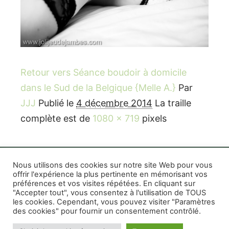
Retour vers Séance boudoir à domicile
dans le Sud de la Belgique {Melle A.}
Par
JJJ
Publié le
4 décembre 2014
La traille
complète est de
1080 × 719
pixels
Nous utilisons des cookies sur notre site Web pour vous
offrir l'expérience la plus pertinente en mémorisant vos
préférences et vos visites répétées. En cliquant sur
Rife WordPress Theme
|
Photographe boudoir et
"Accepter tout", vous consentez à l'utilisation de TOUS
photo thérapeutique Montréal Lille Avignon
les cookies. Cependant, vous pouvez visiter "Paramètres
des cookies" pour fournir un consentement contrôlé.
Photographe mariage et famille Montréal
|
Photographe commercial Montréal
|
Mentions