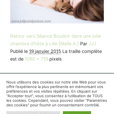
Retour vers Séance Boudoir dans une jolie
chambre d’hôte à Lille {Melle A.}
Par
JJJ
Publié le
19 janvier 2015
La traille complète
est de
1080 × 719
pixels
Nous utilisons des cookies sur notre site Web pour vous
offrir l'expérience la plus pertinente en mémorisant vos
préférences et vos visites répétées. En cliquant sur
Rife WordPress Theme
|
Photographe boudoir et
"Accepter tout", vous consentez à l'utilisation de TOUS
photo thérapeutique Montréal Lille Avignon
les cookies. Cependant, vous pouvez visiter "Paramètres
des cookies" pour fournir un consentement contrôlé.
Photographe mariage et famille Montréal
|
Photographe commercial Montréal
|
Mentions