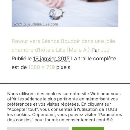
Retour vers Séance Boudoir dans une jolie
chambre d’hôte à Lille {Melle A.}
Par
JJJ
Publié le
19 janvier 2015
La traille complète
est de
1080 × 719
pixels
Nous utilisons des cookies sur notre site Web pour vous
offrir l'expérience la plus pertinente en mémorisant vos
préférences et vos visites répétées. En cliquant sur
Rife WordPress Theme
|
Photographe boudoir et
"Accepter tout", vous consentez à l'utilisation de TOUS
photo thérapeutique Montréal Lille Avignon
les cookies. Cependant, vous pouvez visiter "Paramètres
des cookies" pour fournir un consentement contrôlé.
Photographe mariage et famille Montréal
|
Photographe commercial Montréal
|
Mentions