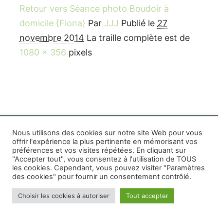
Retour vers Séance photo Boudoir à
domicile {Fiona}
Par
JJJ
Publié le
27
novembre 2014
La traille complète est de
1080 × 356
pixels
Nous utilisons des cookies sur notre site Web pour vous
offrir l'expérience la plus pertinente en mémorisant vos
préférences et vos visites répétées. En cliquant sur
Rife WordPress Theme
|
Photographe boudoir et
"Accepter tout", vous consentez à l'utilisation de TOUS
photo thérapeutique Montréal Lille Avignon
les cookies. Cependant, vous pouvez visiter "Paramètres
des cookies" pour fournir un consentement contrôlé.
Photographe mariage et famille Montréal
|
Photographe commercial Montréal
|
Mentions
Choisir les cookies à autoriser
Tout accepter
légales