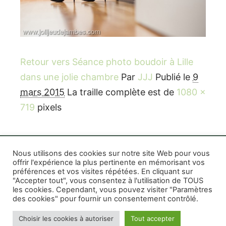
Retour vers Séance photo boudoir à Lille
dans une jolie chambre
Par
JJJ
Publié le
9
mars 2015
La traille complète est de
1080 ×
719
pixels
Nous utilisons des cookies sur notre site Web pour vous
offrir l'expérience la plus pertinente en mémorisant vos
préférences et vos visites répétées. En cliquant sur
Rife WordPress Theme
|
Photographe boudoir et
"Accepter tout", vous consentez à l'utilisation de TOUS
photo thérapeutique Montréal Lille Avignon
les cookies. Cependant, vous pouvez visiter "Paramètres
des cookies" pour fournir un consentement contrôlé.
Photographe mariage et famille Montréal
|
Photographe commercial Montréal
|
Mentions
Choisir les cookies à autoriser
Tout accepter