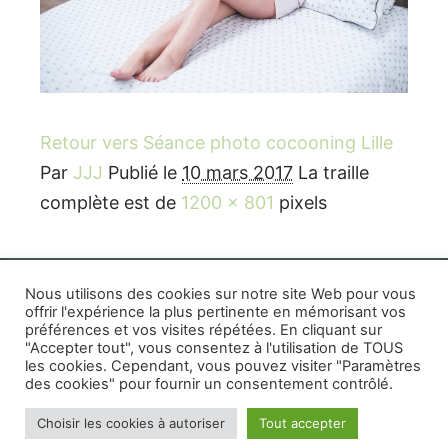
Retour vers Séance photo cocooning Lille
Par
JJJ
Publié le
10 mars 2017
La traille
complète est de
1200 × 801
pixels
Nous utilisons des cookies sur notre site Web pour vous
offrir l'expérience la plus pertinente en mémorisant vos
préférences et vos visites répétées. En cliquant sur
Rife WordPress Theme
|
Photographe boudoir et
"Accepter tout", vous consentez à l'utilisation de TOUS
photo thérapeutique Montréal Lille Avignon
les cookies. Cependant, vous pouvez visiter "Paramètres
des cookies" pour fournir un consentement contrôlé.
Photographe mariage et famille Montréal
|
Photographe commercial Montréal
|
Mentions
Choisir les cookies à autoriser
Tout accepter
légales