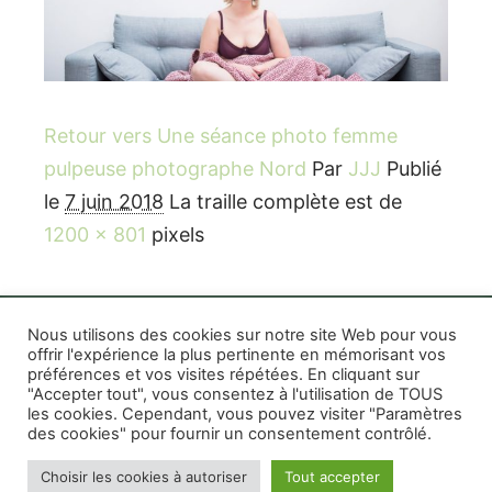
Retour vers Une séance photo femme
pulpeuse photographe Nord
Par
JJJ
Publié
le
7 juin 2018
La traille complète est de
1200 × 801
pixels
Nous utilisons des cookies sur notre site Web pour vous
offrir l'expérience la plus pertinente en mémorisant vos
préférences et vos visites répétées. En cliquant sur
Rife WordPress Theme
|
Photographe boudoir et
"Accepter tout", vous consentez à l'utilisation de TOUS
photo thérapeutique Montréal Lille Avignon
les cookies. Cependant, vous pouvez visiter "Paramètres
des cookies" pour fournir un consentement contrôlé.
Photographe mariage et famille Montréal
|
Photographe commercial Montréal
|
Mentions
Choisir les cookies à autoriser
Tout accepter