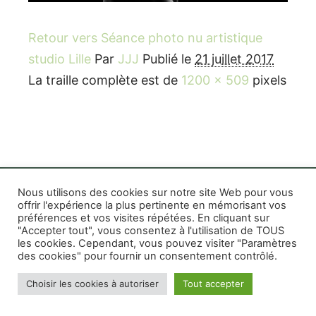
Retour vers Séance photo nu artistique
studio Lille
Par
JJJ
Publié le
21 juillet 2017
La traille complète est de
1200 × 509
pixels
Nous utilisons des cookies sur notre site Web pour vous
offrir l'expérience la plus pertinente en mémorisant vos
préférences et vos visites répétées. En cliquant sur
Rife WordPress Theme
|
Photographe boudoir et
"Accepter tout", vous consentez à l'utilisation de TOUS
photo thérapeutique Montréal Lille Avignon
les cookies. Cependant, vous pouvez visiter "Paramètres
des cookies" pour fournir un consentement contrôlé.
Photographe mariage et famille Montréal
|
Photographe commercial Montréal
|
Mentions
Choisir les cookies à autoriser
Tout accepter
légales