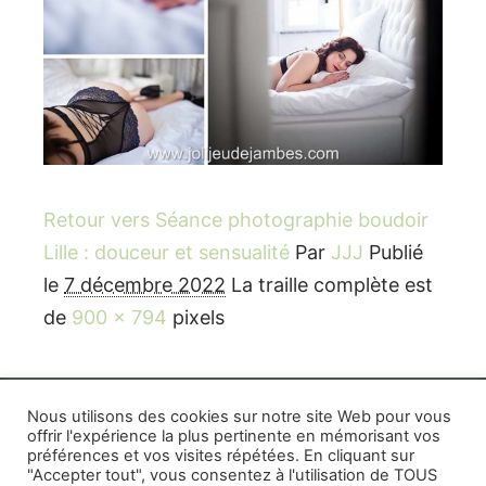
Retour vers Séance photographie boudoir
Lille : douceur et sensualité
Par
JJJ
Publié
le
7 décembre 2022
La traille complète est
de
900 × 794
pixels
Nous utilisons des cookies sur notre site Web pour vous
offrir l'expérience la plus pertinente en mémorisant vos
préférences et vos visites répétées. En cliquant sur
Rife WordPress Theme
|
Photographe boudoir et
"Accepter tout", vous consentez à l'utilisation de TOUS