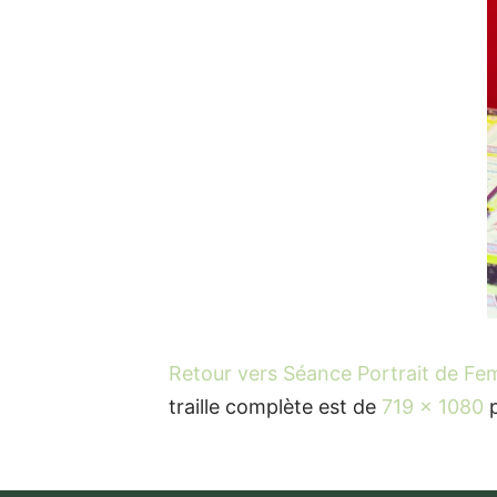
Retour vers Séance Portrait de Fe
traille complète est de
719 × 1080
p