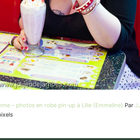
mme – photos en robe pin-up à Lille {Emmeline}
Par
J
ixels