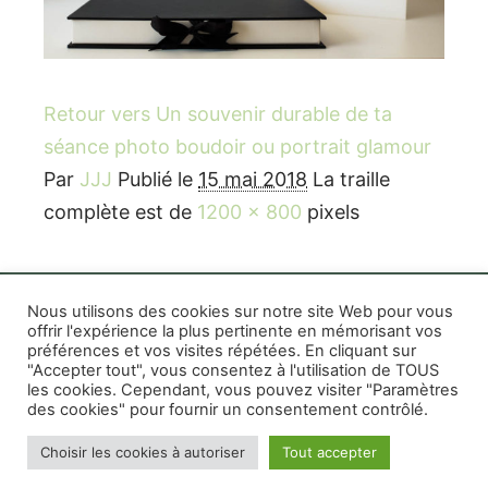
Retour vers Un souvenir durable de ta
séance photo boudoir ou portrait glamour
Par
JJJ
Publié le
15 mai 2018
La traille
complète est de
1200 × 800
pixels
Nous utilisons des cookies sur notre site Web pour vous
offrir l'expérience la plus pertinente en mémorisant vos
préférences et vos visites répétées. En cliquant sur
Rife WordPress Theme
|
Photographe boudoir et
"Accepter tout", vous consentez à l'utilisation de TOUS
photo thérapeutique Montréal Lille Avignon
les cookies. Cependant, vous pouvez visiter "Paramètres
des cookies" pour fournir un consentement contrôlé.
Photographe mariage et famille Montréal
|
Photographe commercial Montréal
|
Mentions
Choisir les cookies à autoriser
Tout accepter
légales