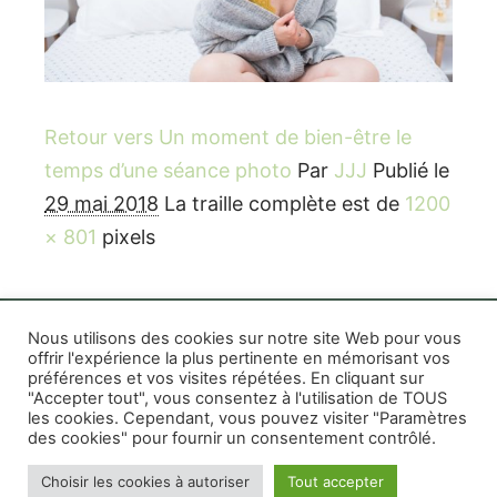
Retour vers Un moment de bien-être le
temps d’une séance photo
Par
JJJ
Publié le
29 mai 2018
La traille complète est de
1200
× 801
pixels
Nous utilisons des cookies sur notre site Web pour vous
offrir l'expérience la plus pertinente en mémorisant vos
préférences et vos visites répétées. En cliquant sur
Rife WordPress Theme
|
Photographe boudoir et
"Accepter tout", vous consentez à l'utilisation de TOUS
photo thérapeutique Montréal Lille Avignon
les cookies. Cependant, vous pouvez visiter "Paramètres
des cookies" pour fournir un consentement contrôlé.
Photographe mariage et famille Montréal
|
Photographe commercial Montréal
|
Mentions
Choisir les cookies à autoriser
Tout accepter