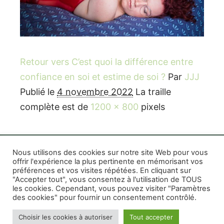
Retour vers C’est quoi la différence entre
confiance en soi et estime de soi ?
Par
JJJ
Publié le
4 novembre 2022
La traille
complète est de
1200 × 800
pixels
Nous utilisons des cookies sur notre site Web pour vous
offrir l'expérience la plus pertinente en mémorisant vos
préférences et vos visites répétées. En cliquant sur
Rife WordPress Theme
|
Photographe boudoir et
"Accepter tout", vous consentez à l'utilisation de TOUS
photo thérapeutique Montréal Lille Avignon
les cookies. Cependant, vous pouvez visiter "Paramètres
des cookies" pour fournir un consentement contrôlé.
Photographe mariage et famille Montréal
|
Photographe commercial Montréal
|
Mentions
Choisir les cookies à autoriser
Tout accepter