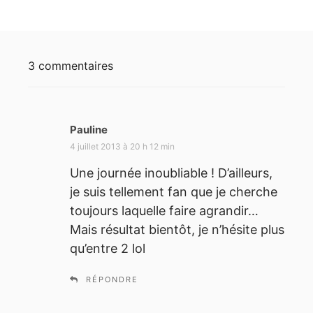
3 commentaires
Pauline
d
i
4 juillet 2013 à 20 h 12 min
t
Une journée inoubliable ! D’ailleurs,
je suis tellement fan que je cherche
:
toujours laquelle faire agrandir…
Mais résultat bientôt, je n’hésite plus
qu’entre 2 lol
RÉPONDRE