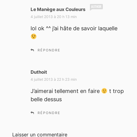
d
Le Manège aux Couleurs
i
4 juillet 2013 à 20 h 13 min
t
lol ok ^^ j’ai hâte de savoir laquelle
:
RÉPONDRE
Duthoit
d
i
4 juillet 2013 à 22 h 23 min
t
J’aimerai tellement en faire
t trop
belle dessus
:
RÉPONDRE
Laisser un commentaire