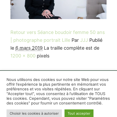
Retour vers Séance boudoir femme 50 ans
| photographe portrait Lille
Par
JJJ
Publié
le
6 mars 2019
La traille complète est de
1200 × 800
pixels
Nous utilisons des cookies sur notre site Web pour vous
offrir l'expérience la plus pertinente en mémorisant vos
préférences et vos visites répétées. En cliquant sur
Rife WordPress Theme
|
Photographe boudoir et
"Accepter tout", vous consentez à l'utilisation de TOUS
photo thérapeutique Montréal Lille Avignon
les cookies. Cependant, vous pouvez visiter "Paramètres
des cookies" pour fournir un consentement contrôlé.
Photographe mariage et famille Montréal
|
Photographe commercial Montréal
|
Mentions
Choisir les cookies à autoriser
Tout accepter