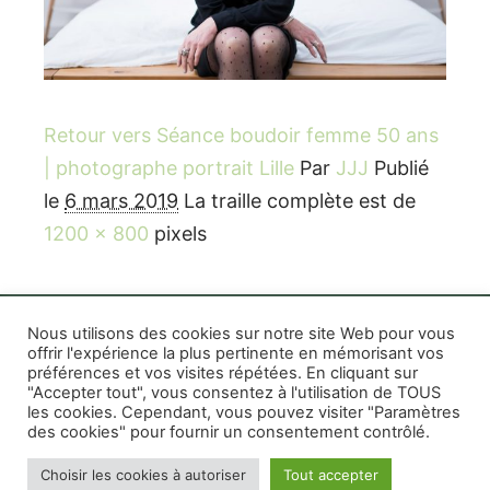
Retour vers Séance boudoir femme 50 ans
| photographe portrait Lille
Par
JJJ
Publié
le
6 mars 2019
La traille complète est de
1200 × 800
pixels
Nous utilisons des cookies sur notre site Web pour vous
offrir l'expérience la plus pertinente en mémorisant vos
préférences et vos visites répétées. En cliquant sur
Rife WordPress Theme
|
Photographe boudoir et
"Accepter tout", vous consentez à l'utilisation de TOUS
photo thérapeutique Montréal Lille Avignon
les cookies. Cependant, vous pouvez visiter "Paramètres
des cookies" pour fournir un consentement contrôlé.
Photographe mariage et famille Montréal
|
Photographe commercial Montréal
|
Mentions
Choisir les cookies à autoriser
Tout accepter