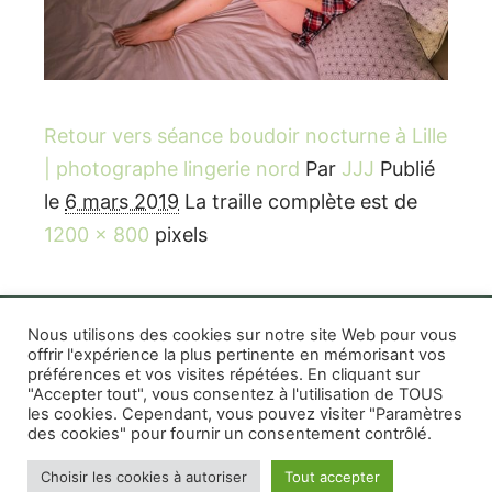
Retour vers séance boudoir nocturne à Lille
| photographe lingerie nord
Par
JJJ
Publié
le
6 mars 2019
La traille complète est de
1200 × 800
pixels
Nous utilisons des cookies sur notre site Web pour vous
offrir l'expérience la plus pertinente en mémorisant vos
préférences et vos visites répétées. En cliquant sur
Rife WordPress Theme
|
Photographe boudoir et
"Accepter tout", vous consentez à l'utilisation de TOUS
photo thérapeutique Montréal Lille Avignon
les cookies. Cependant, vous pouvez visiter "Paramètres
des cookies" pour fournir un consentement contrôlé.
Photographe mariage et famille Montréal
|
Photographe commercial Montréal
|
Mentions
Choisir les cookies à autoriser
Tout accepter