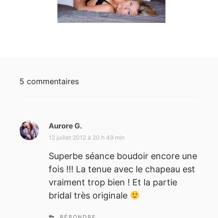
5 commentaires
Aurore G.
d
i
12 juillet 2012 à 20 h 49 min
t
Superbe séance boudoir encore une
fois !!! La tenue avec le chapeau est
:
vraiment trop bien ! Et la partie
bridal très originale
RÉPONDRE