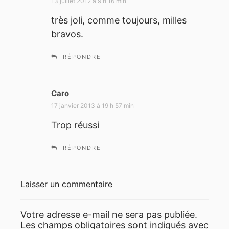
13 juillet 2012 à 9 h 16 min
t
très joli, comme toujours, milles
bravos.
:
RÉPONDRE
Caro
d
i
17 janvier 2013 à 19 h 57 min
t
Trop réussi
:
RÉPONDRE
Laisser un commentaire
Votre adresse e-mail ne sera pas publiée.
Les champs obligatoires sont indiqués avec