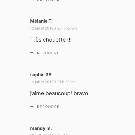
Mélanie T.
d
i
12 juillet 2012 à 20 h 55 min
t
Très chouette !!!
:
RÉPONDRE
sophie 38
d
i
12 juillet 2012 à 21 h 23 min
t
j’aime beaucoup! bravo
:
RÉPONDRE
mandy m.
d
i