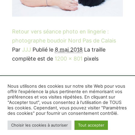
Retour vers séance photo en lingerie :
photographe boudoir Nord Pas de Calais
Par
JJJ
Publié le
8 mai 2018
La traille
complète est de
1200 × 801
pixels
Nous utilisons des cookies sur notre site Web pour vous
offrir l'expérience la plus pertinente en mémorisant vos
préférences et vos visites répétées. En cliquant sur
Rife WordPress Theme
|
Photographe boudoir et
"Accepter tout", vous consentez à l'utilisation de TOUS
photo thérapeutique Montréal Lille Avignon
les cookies. Cependant, vous pouvez visiter "Paramètres
des cookies" pour fournir un consentement contrôlé.
Photographe mariage et famille Montréal
|
Photographe commercial Montréal
|
Mentions
Choisir les cookies à autoriser
Tout accepter
légales